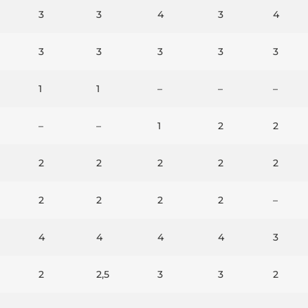
3
3
4
3
4
3
3
3
3
3
1
1
–
–
–
–
–
1
2
2
2
2
2
2
2
2
2
2
2
–
4
4
4
4
3
2
2,5
3
3
2