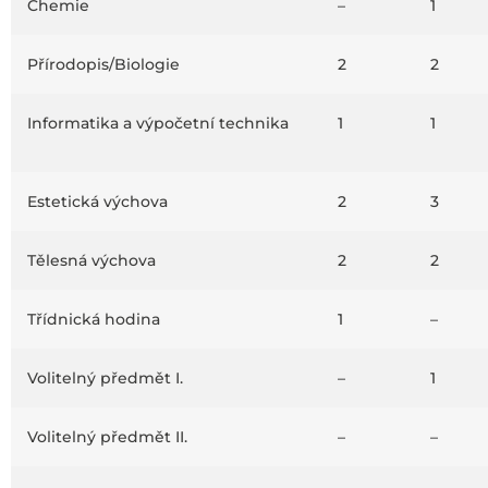
Chemie
–
1
Přírodopis/Biologie
2
2
Informatika a výpočetní technika
1
1
Estetická výchova
2
3
Tělesná výchova
2
2
Třídnická hodina
1
–
Volitelný předmět I.
–
1
Volitelný předmět II.
–
–