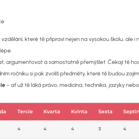
ce
dělání, které tě připraví nejen na vysokou školu, ale i n
jlépe.
, argumentovat a samostatně přemýšlet. Čekají tě hodi
ním ročníku si pak zvolíš předměty, které tě budou zajím
le
– ať už tě láká právo, medicína, technika, jazyky nebo
da
Tercie
Kvarta
Kvinta
Sexta
Septi
4
4
4
3
4