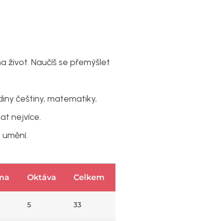
a život. Naučíš se přemýšlet
ny češtiny, matematiky,
at nejvíce.
 umění.
ma
Oktáva
Celkem
5
33