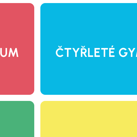
h předmětů
Náš systém všeobecného vzděláván
činnosti ve
Tě připraví na studium vysoké š
 oblastech.
veřejné správě, kul
IUM
ČTYŘLETÉ G
CHCI VĚDĚT 
nikatelské
Rozvineme Tvé předpoklady p
kolách i na
aktivity a připravíme T