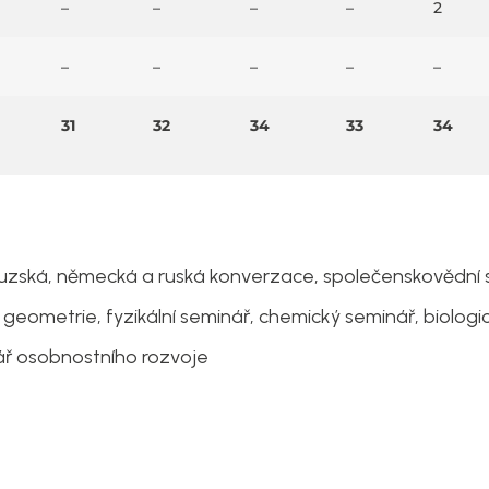
–
–
–
–
2
–
–
–
–
–
31
32
34
33
34
couzská, německá a ruská konverzace, společenskovědní 
geometrie, fyzikální seminář, chemický seminář, biologic
ář osobnostního rozvoje