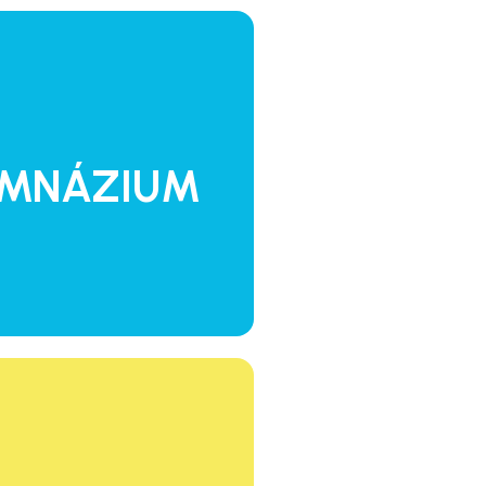
í a volitelných předmětů
koly i na výkon činnosti ve
tuře a v dalších oblastech.
YMNÁZIUM
VÍC
ro vlastní podnikatelské
ě na nástup do zaměstnání