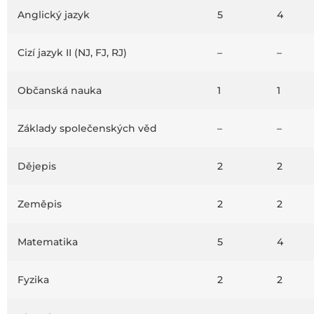
Anglický jazyk
5
4
Cizí jazyk II (NJ, FJ, RJ)
–
–
Občanská nauka
1
1
Základy společenských věd
–
–
Dějepis
2
2
Zeměpis
2
2
Matematika
5
4
Fyzika
2
2