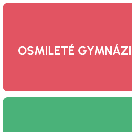
Náš systém všeobecného vzdělávání a volitelnýc
Tě připraví na studium vysoké školy i na výkon 
veřejné správě, kultuře a v dalších
OSMILETÉ GYMNÁZ
CHCI VĚDĚT VÍC
Rozvineme Tvé předpoklady pro vlastní pod
aktivity a připravíme Tě ke studiu na vysokých š