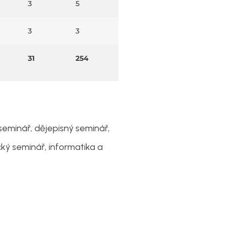
3
5
3
3
31
254
seminář, dějepisný seminář,
ký seminář, informatika a