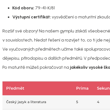
Kód oboru:
79-41-K/81
Výstupní certifikát:
vysvědčení o maturitní zkouš
Rozšiř své obzory! Na našem gymplu získáš všeobecné vz
v souvislostech, hledat řešení a rozvíjet to, co ti jde ne
Ve vyučovaných předmětech učíme také spolupracovat
dějepisu, přírodopisu a dalších předmětů. V předposled
Po maturitě můžeš pokračovat na
jakékoliv
vysoké ško
Předmět
Prima
Sekun
Český jazyk a literatura
5
4