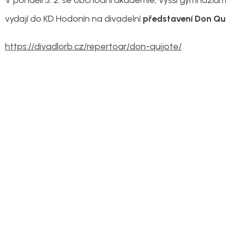
V pondělí 3. 2. se obchodní akademie, vyšší gymnázium
vydají do KD Hodonín na divadelní
představení Don Qu
https://divadlorb.cz/repertoar/don-quijote/