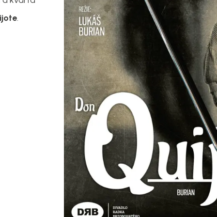
 a kvarta
ijote
.