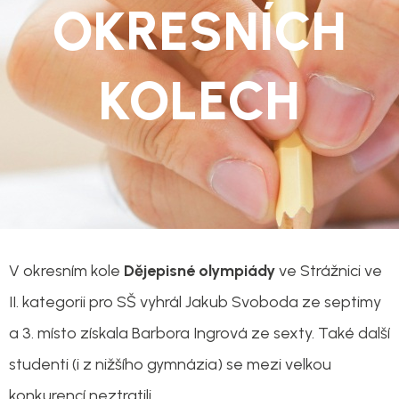
OKRESNÍCH
KOLECH
V okresním kole
Dějepisné olympiády
ve Strážnici ve
II. kategorii pro SŠ vyhrál Jakub Svoboda ze septimy
a 3. místo získala Barbora Ingrová ze sexty. Také další
studenti (i z nižšího gymnázia) se mezi velkou
konkurencí neztratili.