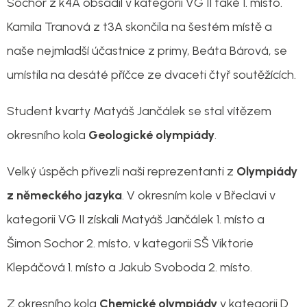
Sochor z k4A obsadil v kategorii VG II také 1. místo.
Kamila Tranová z t3A skončila na šestém místě a
naše nejmladší účastnice z primy, Beáta Bárová, se
umístila na desáté příčce ze dvaceti čtyř soutěžících.
Student kvarty Matyáš Jančálek se stal vítězem
okresního kola
Geologické olympiády
.
Velký úspěch přivezli naši reprezentanti z
Olympiády
z německého jazyka
. V okresním kole v Břeclavi v
kategorii VG II získali Matyáš Jančálek 1. místo a
Šimon Sochor 2. místo, v kategorii SŠ Viktorie
Klepáčová 1. místo a Jakub Svoboda 2. místo.
Z okresního kola
Chemické olympiády
v kategorii D