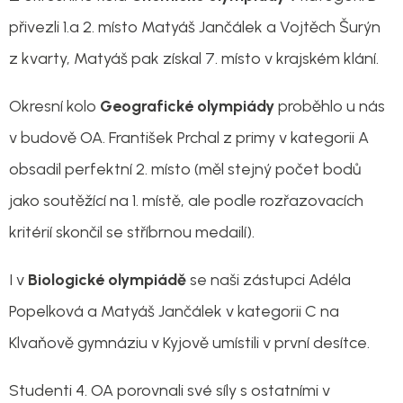
přivezli 1.a 2. místo Matyáš Jančálek a Vojtěch Šurýn
z kvarty, Matyáš pak získal 7. místo v krajském klání.
Okresní kolo
Geografické olympiády
proběhlo u nás
v budově OA. František Prchal z primy v kategorii A
obsadil perfektní 2. místo (měl stejný počet bodů
jako soutěžící na 1. místě, ale podle rozřazovacích
kritérií skončil se stříbrnou medailí).
I v
Biologické olympiádě
se naši zástupci Adéla
Popelková a Matyáš Jančálek v kategorii C na
Klvaňově gymnáziu v Kyjově umístili v první desítce.
Studenti 4. OA porovnali své síly s ostatními v