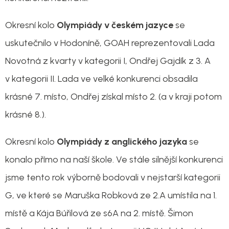
Okresní kolo
Olympiády v českém jazyce
se
uskutečnilo v Hodoníně, GOAH reprezentovali Lada
Novotná z kvarty v kategorii I, Ondřej Gajdík z 3. A
v kategorii II. Lada ve velké konkurenci obsadila
krásné 7. místo, Ondřej získal místo 2. (a v kraji potom
krásné 8.).
Okresní kolo
Olympiády z anglického jazyka
se
konalo přímo na naší škole. Ve stále silnější konkurenci
jsme tento rok výborně bodovali v nejstarší kategorii
G, ve které se Maruška Robková ze 2.A umístila na 1.
místě a Kája Búřilová ze s6A na 2. místě. Šimon