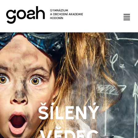
ŠÍLENÝ
VĚDEC