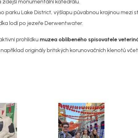
 zdejší monumentální katedrálu.
parku Lake District, výšlapu půvabnou krajinou mezi st
žďka lodí po jezeře Derwentwater.
aktivní prohlídku
muzea oblíbeného spisovatele veterin
například originály britských korunovačních klenotů vč