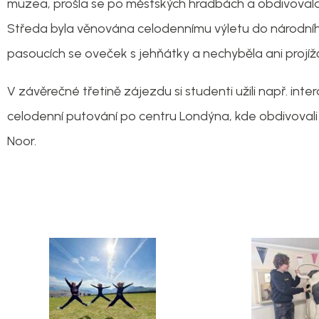
muzea, prošla se po městských hradbách a obdivovala
Středa byla věnována celodennímu výletu do národního 
pasoucích se oveček s jehňátky a nechyběla ani projí
V závěrečné třetině zájezdu si studenti užili např. inter
celodenní putování po centru Londýna, kde obdivovali 
Noor.