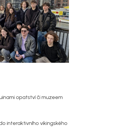
ruinami opatství či muzeem
do interaktivního vikingského