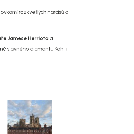
ovkami rozkvetlých narcisů a
áře Jamese Herriota
a
etně slavného diamantu Koh-i-