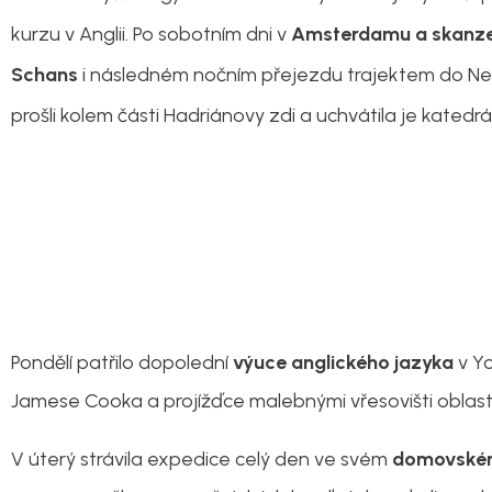
kurzu v Anglii. Po sobotním dni v
Amsterdamu a skanz
Schans
i následném nočním přejezdu trajektem do Ne
prošli kolem části Hadriánovy zdi a uchvátila je katedr
Pondělí patřilo dopolední
výuce anglického jazyka
v Yo
Jamese Cooka a projížďce malebnými vřesovišti oblasti
V úterý strávila expedice celý den ve svém
domovském